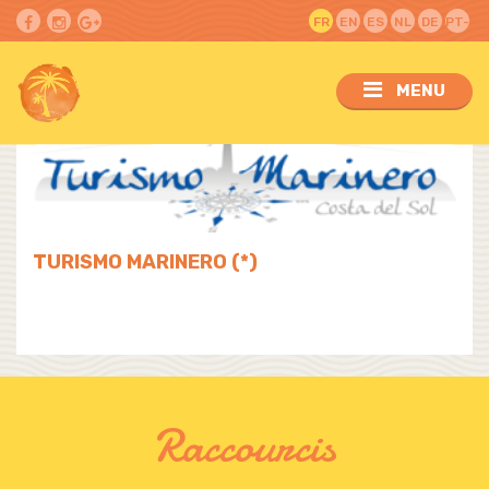
FR
EN
ES
NL
DE
PT-
PT
MENU
TURISMO MARINERO (*)
Raccourcis