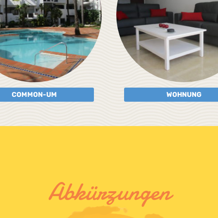
COMMON-UM
WOHNUNG
Abkürzungen