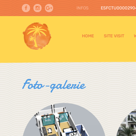
INFOS
ESFCTU0000290
HOME
SITE VISIT
Foto-galerie