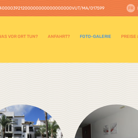
400003921200000000000000000VUT/MA/017599
FR
WAS VOR ORT TUN?
ANFAHRT?
FOTO-GALERIE
PREISE