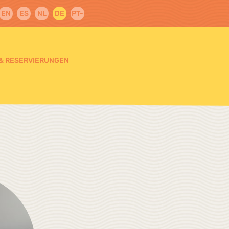
EN
ES
NL
DE
PT-
PT
 & RESERVIERUNGEN