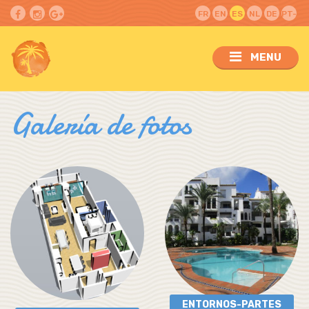
FR
EN
ES
NL
DE
PT-
PT
MENU
Galería de fotos
ENTORNOS-PARTES