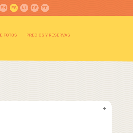
EN
ES
NL
DE
PT-
PT
DE FOTOS
PRECIOS Y RESERVAS
+