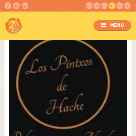
FR
EN
ES
NL
DE
PT-
PT
MENU