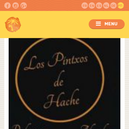
FR
EN
ES
NL
DE
PT-
PT
MENU